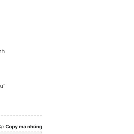
nh
u”
Copy mã nhúng